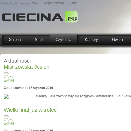
Mapa serwisu
O nas
czwartek, 06, sierpień 2026
Galeria
Start
Czytelnia
Kamery
Gwara
Aktualności
Mistrzowska Jesień
Drukuj
E-mail
Opublikowano: 17 styczeń 2010
Wielką Galą zakończyły się rozgrywki Amatorskiej Ligi Siat
Wielki finał już wkrótce
Drukuj
E-mail
Opublikowano: 04 styczeń 2010