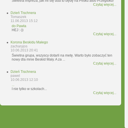
Świetna impreza, jak mi się uda to będę na Pilsku albo Przegibku!
Czytaj więcej...
Dzień Tischnera
Tomaszek
11.06.2013 15:12
do Pawła
HEJ :-))
Czytaj więcej...
Korona Beskidu Małego
zacharyjos
10.06.2013 20:41
Świetna grupa, wszyscy dotarli na metę. Warto było zobaczyć ten
nowy dla mnie Beskid Mały. A za ...
Czytaj więcej...
Dzień Tischnera
pawel
10.06.2013 12:10
...
I nie tylko w szkołach...
Czytaj więcej...