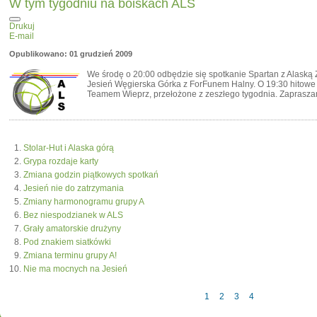
W tym tygodniu na boiskach ALS
Drukuj
E-mail
Opublikowano: 01 grudzień 2009
We środę o 20:00 odbędzie się spotkanie Spartan z Alaską 
Jesień Węgierska Górka z ForFunem Halny. O 19:30 hitowe s
Teamem Wieprz, przełożone z zeszłego tygodnia. Zaprasza
Stolar-Hut i Alaska górą
Grypa rozdaje karty
Zmiana godzin piątkowych spotkań
Jesień nie do zatrzymania
Zmiany harmonogramu grupy A
Bez niespodzianek w ALS
Grały amatorskie drużyny
Pod znakiem siatkówki
Zmiana terminu grupy A!
Nie ma mocnych na Jesień
1
2
3
4