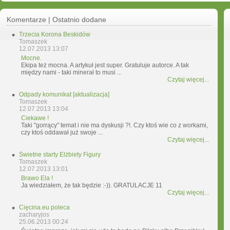
Komentarze | Ostatnio dodane
Trzecia Korona Beskidów
Tomaszek
12.07.2013 13:07
Mocne.
Ekipa też mocna. A artykuł jest super. Gratuluje autorce. A tak
między nami - taki minerał to musi ...
Czytaj więcej...
Odpady komunikat [aktualizacja]
Tomaszek
12.07.2013 13:04
Ciekawe !
Taki "gorrący" temat i nie ma dyskusji ?!. Czy ktoś wie co z workami,
czy ktoś oddawał już swoje ...
Czytaj więcej...
Świetne starty Elżbiety Figury
Tomaszek
12.07.2013 13:01
Brawo Ela !
Ja wiedziałem, że tak będzie :-)). GRATULACJE 11
Czytaj więcej...
Cięcina.eu poleca
zacharyjos
25.06.2013 00:24