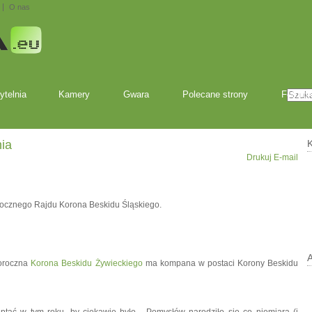
O nas
ytelnia
Kamery
Gwara
Polecane strony
Fotofo
nia
K
Drukuj
E-mail
rocznego Rajdu Korona Beskidu Śląskiego.
łoroczna
Korona Beskidu Żywieckiego
ma kompana w postaci Korony Beskidu