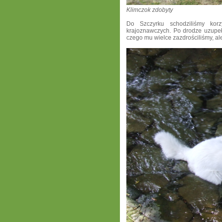
Klimczok zdobyty
Do Szczyrku schodziliśmy korz
krajoznawczych.
Po drodze uzupeł
czego mu wielce zazdrościliśmy, ale