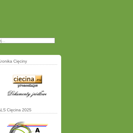
rum
ronika Cięciny
ALS Cięcina 2025