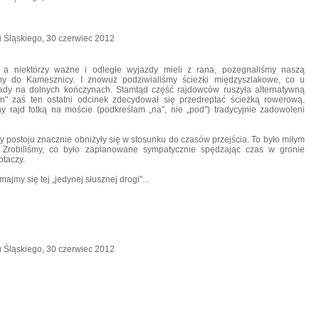
 a niektórzy ważne i odległe wyjazdy mieli z rana, pożegnaliśmy naszą
my do Kamesznicy. I znowuż podziwialiśmy ścieżki międzyszlakowe, co u
lady na dolnych kończynach. Stamtąd część rajdowców ruszyła alternatywną
n" zaś ten ostatni odcinek zdecydował się przedreptać ścieżką rowerową.
ny rajd fotką na moście (podkreślam „na", nie „pod") tradycyjnie zadowoleni
sy postoju znacznie obniżyły się w stosunku do czasów przejścia. To
było miłym
Zrobiliśmy, co było zaplanowane sympatycznie spędzając czas w gronie
taczy.
ymajmy się tej
„jedynej słusznej drogi"...