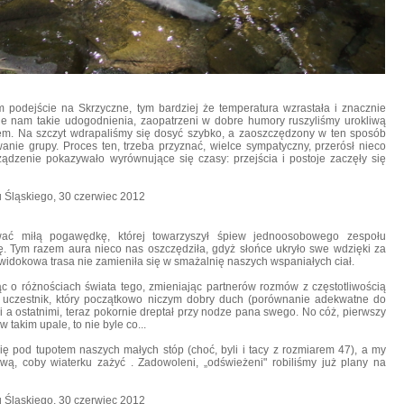
podejście na Skrzyczne, tym bardziej że temperatura wzrastała i znacznie
zne nam takie udogodnienia, zaopatrzeni w dobre humory ruszyliśmy urokliwą
em. Na szczyt wdrapaliśmy się dosyć szybko, a zaoszczędzony w ten sposób
anie grupy. Proces ten, trzeba przyznać, wielce sympatyczny, przerósł nieco
ządzenie pokazywało wyrównujące się czasy:
przejścia i postoje zaczęły się
wać miłą pogawędkę, której towarzyszył śpiew jednoosobowego zespołu
ę. Tym razem aura nieco nas oszczędziła, gdyż słońce ukryło swe wdzięki za
widokowa trasa nie zamieniła się w smażalnię naszych wspaniałych ciał.
c o różnościach świata tego, zmieniając partnerów rozmów z częstotliwością
 uczestnik, który początkowo niczym dobry duch (porównanie adekwatne do
mi a ostatnimi, teraz pokornie dreptał przy nodze pana swego. No cóż, pierwszy
w takim upale, to nie byle co...
się pod tupotem naszych małych stóp (choć, byli i tacy z rozmiarem 47), a my
ą, coby wiaterku zażyć . Zadowoleni, „odświeżeni" robiliśmy już plany na