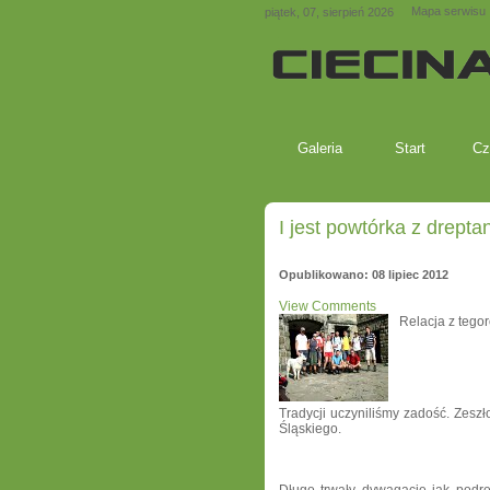
Mapa serwisu
piątek, 07, sierpień 2026
Galeria
Start
Cz
I jest powtórka z drepta
Opublikowano: 08 lipiec 2012
View Comments
Relacja z tego
Tradycji uczyniliśmy zadość. Zesz
Śląskiego.