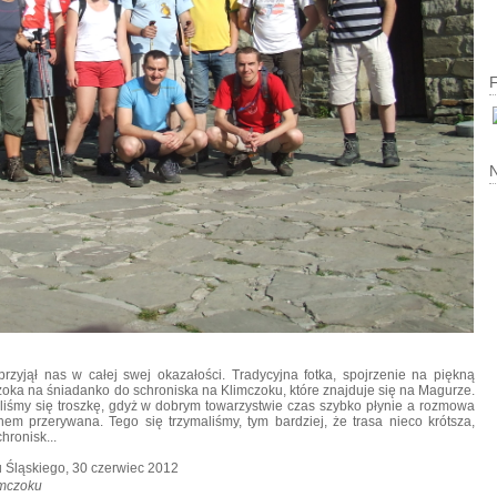
N
 przyjął nas w całej swej okazałości. Tradycyjna fotka, spojrzenie na piękną
czoka
na śniadanko do schroniska na Klimczoku, które znajduje się na Magurze.
ieliśmy się troszkę, gdyż w dobrym towarzystwie czas szybko płynie a rozmowa
echem przerywana.
Tego się trzymaliśmy, tym bardziej, że trasa nieco krótsza,
hronisk...
imczoku