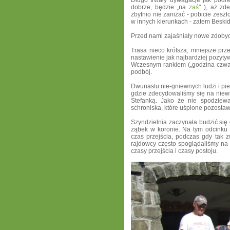
Długo trwały dywagacje jak podre
dobrze, będzie „na
zaś
" ), aż
zde
zbytnio nie zaniżać - pobicie zeszł
w innych kierunkach - zatem Beskid
Przed nami zajaśniały nowe zdobyc
Trasa nieco krótsza, mniejsze prz
nastawienie jak najbardziej pozytyw
Wczesnym rankiem („godzina czwart
podbój.
Dwunastu nie-gniewnych ludzi i pies
gdzie zdecydowaliśmy się na niewi
Stefanką.
Jako że nie spodziewa
schroniska, które uśpione
pozostawi
Szyndzielnia zaczynała budzić się 
ząbek w koronie. Na tym odcinku p
czas przejścia, podczas gdy tak 
rajdowcy często spoglądaliśmy na
czasy przejścia i czasy postoju.