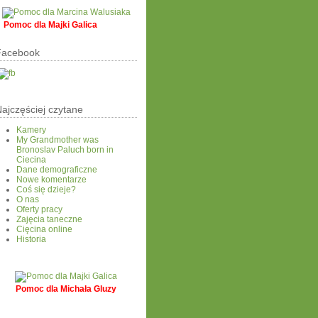
Pomoc dla Majki Galica
Facebook
ajczęściej czytane
Kamery
My Grandmother was
Bronoslav Paluch born in
Ciecina
Dane demograficzne
Nowe komentarze
Coś się dzieje?
O nas
Oferty pracy
Zajęcia taneczne
Cięcina online
Historia
Pomoc dla Michała Gluzy