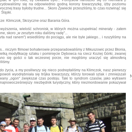
ptać w tym roku, by ciekawie
było... Pomysłów narodziło się
co niemiara (i
cydowaliśmy się na
odpowiednio godną korony towarzyszkę, iżby poziomu
orocznej trasy byłoby trudne... Skoro Żywiecki
przeszliśmy, to czas rozwinąć się
 Śląski.
ze: Klimczok, Skrzyczne oraz Barania Góra.
ewyższenia, wielość schronisk, w których można uzupełniać minerały - zatem
ne, skoro „w zeszłym roku daliśmy radę"...
a nad ranem") wsiedliśmy do pociągu, ale nie byle jakiego... i ruszyliśmy na
...
niczym filmowi bohaterowie przeparadowaliśmy z Mikuszowic przez Błonia,
elką modyfikację szlaku i pominięcie Dębowca na rzecz Koziej Górki, zwanej
no się gości o tak wczesnej porze, nie mogliśmy uraczyć się atmosferą
liśmy.
do życia, a my posiliwszy się nieco podreptaliśmy na Klimczok, nasz pierwszy
owoli wyodrębniała się trójka towarzyszy, którzy torowali
szlak i zmniejszali
N
zwany „ogon" zwiększał czas postoju. Taki to syndrom czasów, jako wytrawni
 najnowocześniejszy niezbędnik turystyczny, który niezmordowanie pokazywał