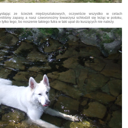
ystając ze ścieżek międzyszlakowych, oczywiście wszystko w celach
niliśmy zapasy, a nasz czworonożny towarzysz schłodził się leżąc w potoku,
 tylko tego, bo noszenie takiego futra w taki upał do kuszących nie należy.