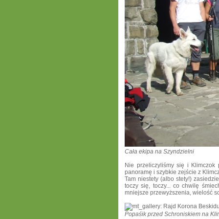
Cała ekipa na Szyndzielni
Nie przeliczyliśmy się i Klimczok
panoramę
i szybkie zejście z Klim
Tam niestety (albo stety!) zasiedz
toczy się, toczy... co chwilę śmi
mniejsze przewyższenia, wielość sc
Popaśik przed Schroniskiem na Kl