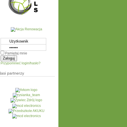
Pamiętaj mnie
Przypomnieć login/hasło?
asi partnerzy