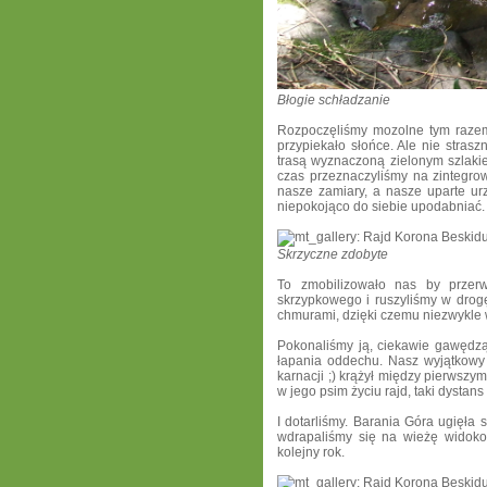
Błogie schładzanie
Rozpoczęliśmy mozolne tym razem 
przypiekało słońce. Ale nie stras
trasą wyznaczoną zielonym szlaki
czas przeznaczyliśmy na zintegrow
nasze zamiary, a
nasze uparte ur
niepokojąco do siebie upodabniać.
Skrzyczne zdobyte
To zmobilizowało nas by przer
skrzypkowego i ruszyliśmy w drog
chmurami, dzięki czemu niezwykle 
Pokonaliśmy ją, ciekawie gawędzą
łapania oddechu. Nasz wyjątkowy
karnacji ;) krążył między pierwszy
w jego psim życiu rajd, taki dystans 
I dotarliśmy. Barania Góra ugięła 
wdrapaliśmy się na wieżę widokow
kolejny rok.