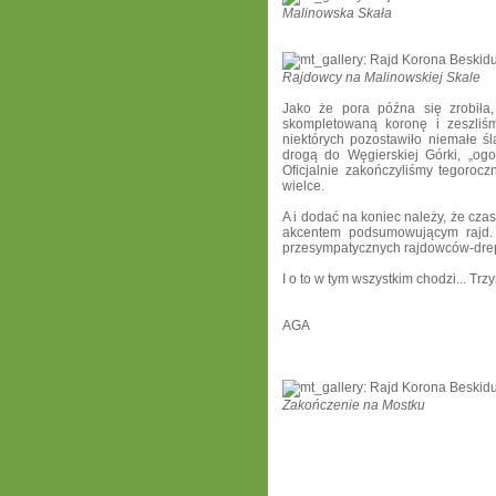
Malinowska Skała
Rajdowcy na Malinowskiej Skale
Jako że pora późna się zrobiła,
skompletowaną koronę i zeszliś
niektórych pozostawiło niemałe ś
drogą do Węgierskiej Górki,
„ogo
Oficjalnie zakończyliśmy tegorocz
wielce.
A i dodać na koniec należy, że cza
akcentem podsumowującym rajd. 
przesympatycznych rajdowców-drep
I o to w tym wszystkim chodzi... Trz
AGA
Zakończenie na Mostku