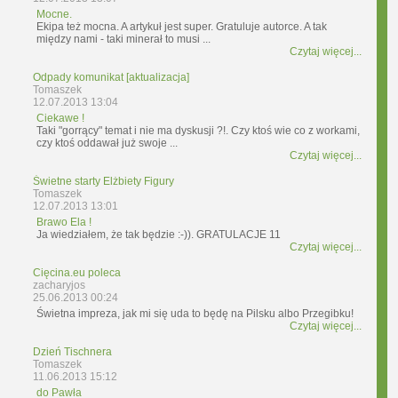
Mocne.
Ekipa też mocna. A artykuł jest super. Gratuluje autorce. A tak
między nami - taki minerał to musi ...
Czytaj więcej...
Odpady komunikat [aktualizacja]
Tomaszek
12.07.2013 13:04
Ciekawe !
Taki "gorrący" temat i nie ma dyskusji ?!. Czy ktoś wie co z workami,
czy ktoś oddawał już swoje ...
Czytaj więcej...
Świetne starty Elżbiety Figury
Tomaszek
12.07.2013 13:01
Brawo Ela !
Ja wiedziałem, że tak będzie :-)). GRATULACJE 11
Czytaj więcej...
Cięcina.eu poleca
zacharyjos
25.06.2013 00:24
Świetna impreza, jak mi się uda to będę na Pilsku albo Przegibku!
Czytaj więcej...
Dzień Tischnera
Tomaszek
11.06.2013 15:12
do Pawła