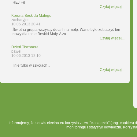
HEJ :-))
Czytaj więcej...
Korona Beskidu Małego
zacharyjos
10.06.2013 20:41
Świetna grupa, wszyscy dotarli na metę. Warto było zobaczyć ten
nowy dla mnie Beskid Mały. A za ...
Czytaj więcej...
Dzień Tischnera
pawel
10.06.2013 12:10
...
I nie tylko w szkołach...
Czytaj więcej...
Informujemy, że serwis ciecina.eu korzysta z tzw. "ciasteczek" (ang. cookies)
monitoringu i statystyk odwiedzin. Korzyst