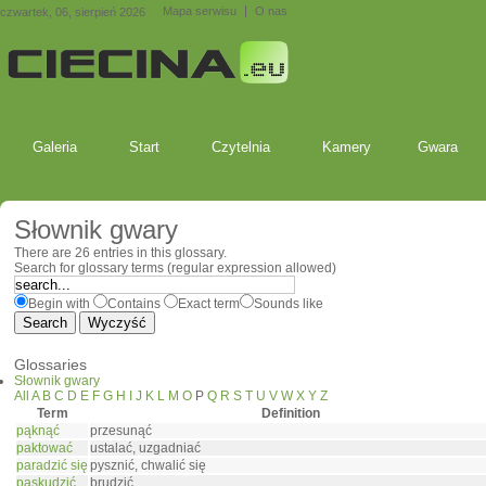
Mapa serwisu
O nas
czwartek, 06, sierpień 2026
Galeria
Start
Czytelnia
Kamery
Gwara
Słownik gwary
There are 26 entries in this glossary.
Search for glossary terms (regular expression allowed)
Begin with
Contains
Exact term
Sounds like
Glossaries
Słownik gwary
All
A
B
C
D
E
F
G
H
I
J
K
L
M
O
P
Q
R
S
T
U
V
W
X
Y
Z
Term
Definition
pąknąć
przesunąć
paktować
ustalać, uzgadniać
paradzić się
pysznić, chwalić się
paskudzić
brudzić