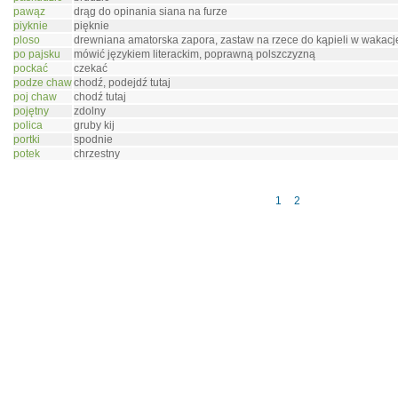
pawąz
drąg do opinania siana na furze
piyknie
pięknie
ploso
drewniana amatorska zapora, zastaw na rzece do kąpieli w wakacj
po pajsku
mówić językiem literackim, poprawną polszczyzną
pockać
czekać
podze chaw
chodź, podejdź tutaj
poj chaw
chodź tutaj
pojętny
zdolny
polica
gruby kij
portki
spodnie
potek
chrzestny
1
2